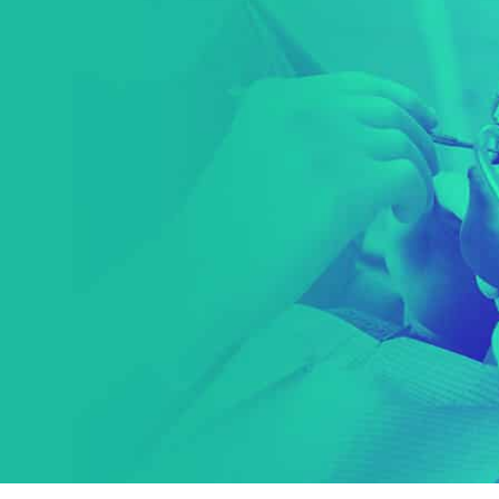
u
n
g
e
n