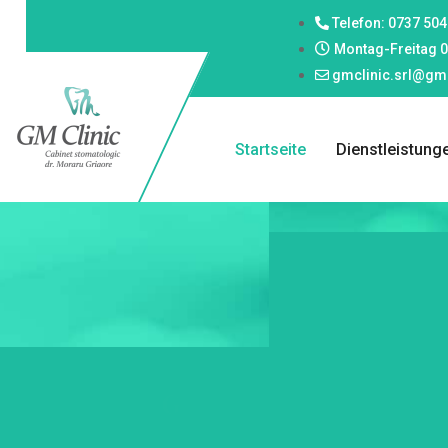
Telefon: 0737 504
Montag-Freitag 0
gmclinic.srl@gm
Startseite
Dienstleistung
G
M
C
l
i
n
i
c