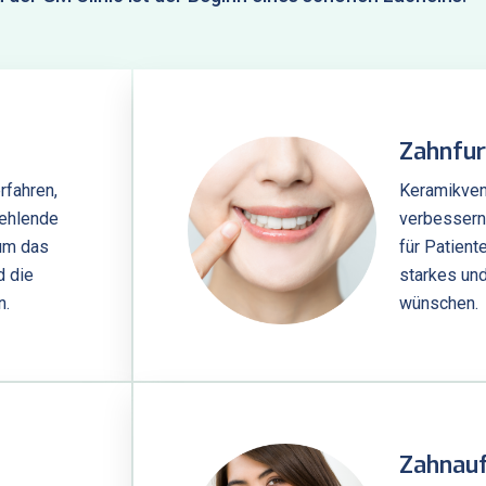
Zahnfur
rfahren,
Keramikven
fehlende
verbessern
um das
für Patient
d die
starkes un
n.
wünschen.
Zahnauf