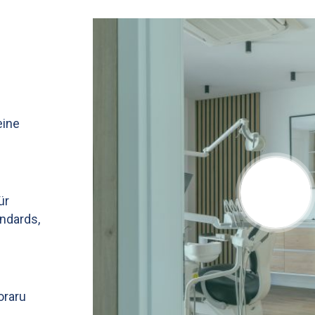
eine
ür
ndards,
oraru