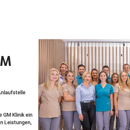
GM
Anlaufstelle
 GM Klinik ein
n Leistungen,