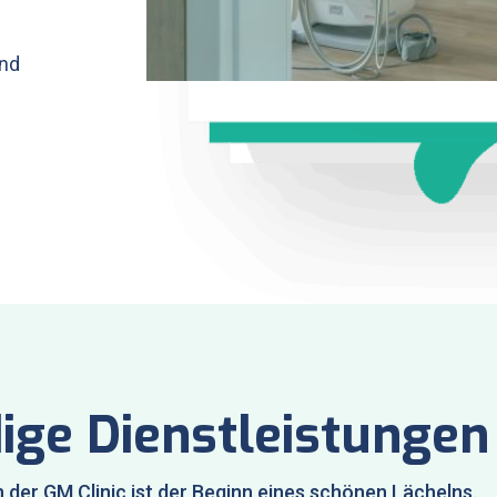
und
ige Dienstleistungen
n der GM Clinic ist der Beginn eines schönen Lächelns.