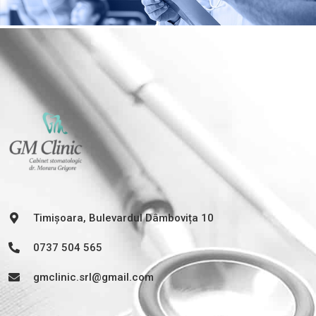
Timișoara, Bulevardul Dâmbovița 10
0737 504 565
gmclinic.srl@gmail.com