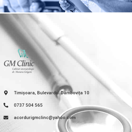
Timișoara, Bulevardul Dâmbovița 10
0737 504 565
acordurigmclinc@yahoo.com