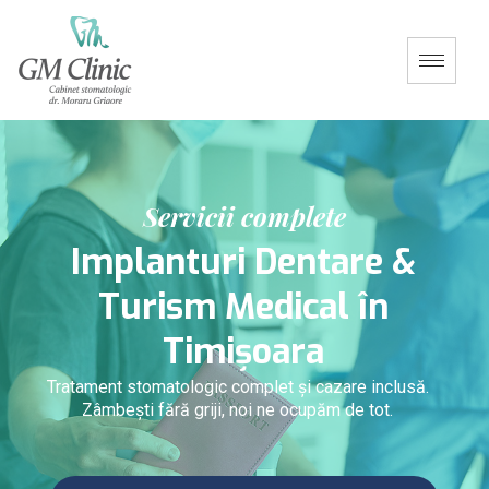
S
e
r
v
i
c
i
i
c
o
m
p
l
e
t
e
I
m
p
l
a
n
t
u
r
i
D
e
n
t
a
r
e
&
T
u
r
i
s
m
M
e
d
i
c
a
l
î
n
T
i
m
i
ș
o
a
r
a
Tratament stomatologic complet și cazare inclusă.
Zâmbești fără griji, noi ne ocupăm de tot.