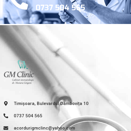
0737 504 565
Timișoara, Bulevardul Dâmbovița 10
0737 504 565
acordurigmclinc@yahoo.com